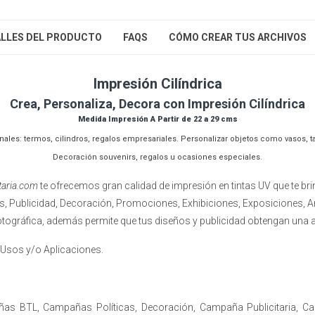
LLES DEL PRODUCTO
FAQS
CÓMO CREAR TUS ARCHIVOS
Impresión Cilíndrica
Crea, Personaliza, Decora con Impresión Cilíndrica
Medida Impresión A Partir de 22 a 29 cms
ales: termos, cilindros, regalos empresariales. Personalizar objetos como vasos, ta
Decoración souvenirs, regalos u ocasiones especiales.
itaria.com
te ofrecemos gran calidad de impresión en tintas UV que te brin
cas, Publicidad, Decoración, Promociones, Exhibiciones, Exposiciones, 
otográfica, además permite que tus diseños y publicidad obtengan una a
 Usos y/o Aplicaciones.
ñas BTL, Campañas Políticas, Decoración, Campaña Publicitaria, C