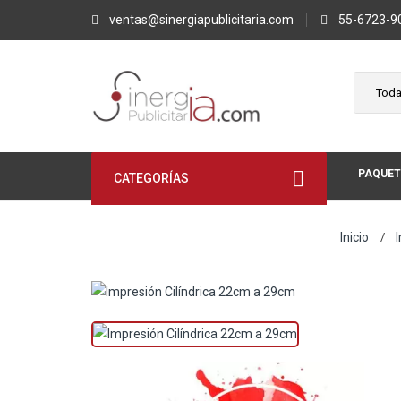
ventas@sinergiapublicitaria.com
55-6723-9
PAQUET
CATEGORÍAS
Inicio
I