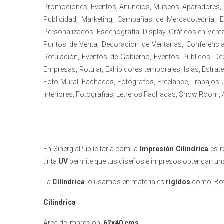
Promociones, Eventos, Anuncios, Museos, Aparadores, Ga
Publicidad, Marketing, Campañas de Mercadotecnia,
Personalizados, Escenografía, Display, Gráficos en Ventan
Puntos de Venta, Decoración de Ventanas, Conferencias
Rotulación, Eventos de Gobierno, Eventos Públicos, D
Empresas, Rotular, Exhibidores temporales, Islas, Estra
Foto Mural, Fachadas, Fotógrafos, Freelance, Trabajos 
Interiores, Fotografías, Letreros Fachadas, Show Room,
En SinergiaPublicitaria.com la
Impresión
Cilíndrica
es r
tinta
UV
permite que tus diseños e impresos obtengan una 
La
Cilíndrica
lo usamos en materiales
rígidos
como: Bote
Cilíndrica
Área de Impresión:
62x40 cms