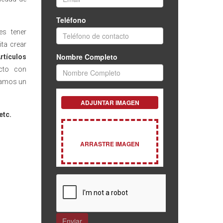
s tener
ita crear
tículos
cto con
ndamos un
etc.