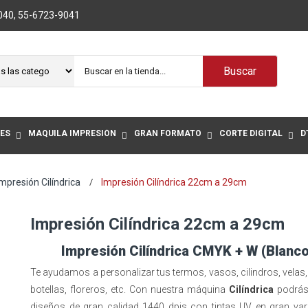
040
,
55-6723-9041
Buscar
ES
MAQUILA IMPRESIÓN
GRAN FORMATO
CORTE DIGITAL
D
mpresión Cilíndrica
Impresión Cilíndrica 22cm a 29cm
Impresión Cilíndrica 22cm a 29cm
Impresión Cilíndrica CMYK + W (Blanco
Te ayudamos a personalizar tus termos, vasos, cilindros, velas,
botellas, floreros, etc. Con nuestra máquina
Cilíndrica
podrás
diseños de gran calidad 1440 dpis con tintas UV en gran var