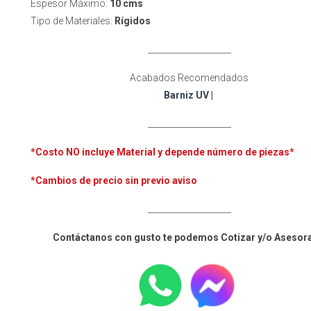
Espesor Máximo:
10 cms
Tipo de Materiales:
Rígidos
____________________
Acabados Recomendados
Barniz UV
|
____________________
*Costo NO incluye
Material y depende número de piezas*
*Cambios de precio sin previo aviso
____________________
Contáctanos con gusto te podemos Cotizar y/o Asesor