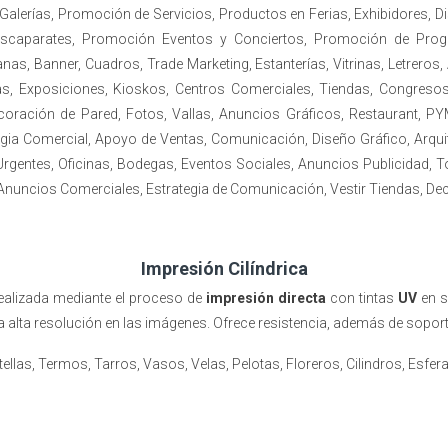
lerías, Promoción de Servicios, Productos en Ferias, Exhibidores, D
 Escaparates, Promoción Eventos y Conciertos, Promoción de Prog
as, Banner, Cuadros, Trade Marketing, Estanterías, Vitrinas, Letreros,
, Exposiciones, Kioskos, Centros Comerciales, Tiendas, Congresos,
ecoración de Pared, Fotos, Vallas, Anuncios Gráficos, Restaurant
tegia Comercial, Apoyo de Ventas, Comunicación, Diseño Gráfico, Arquit
Urgentes, Oficinas, Bodegas, Eventos Sociales, Anuncios Publicidad, 
 Anuncios Comerciales, Estrategia de Comunicación, Vestir Tiendas, De
Impresión Cilíndrica
ealizada mediante el proceso de
impresión directa
con tintas
UV
en s
alta resolución en las imágenes. Ofrece resistencia, además de soportar
llas, Termos, Tarros, Vasos, Velas, Pelotas, Floreros, Cilindros, Esferas