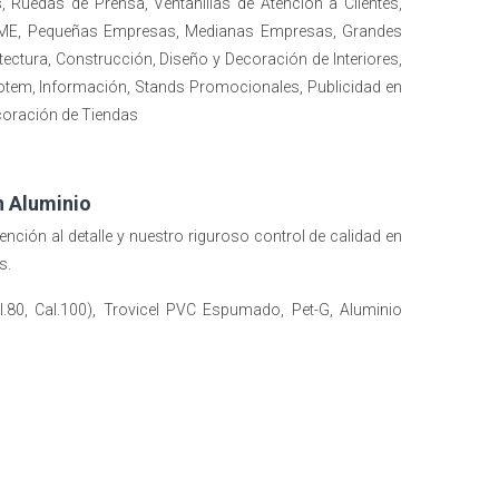
 Ruedas de Prensa, Ventanillas de Atención a Clientes,
, PYME, Pequeñas Empresas, Medianas Empresas, Grandes
ectura, Construcción, Diseño y Decoración de Interiores,
Totem, Información, Stands Promocionales, Publicidad en
coración de Tiendas
n Aluminio
tención al detalle y nuestro riguroso control de calidad en
as.
l.80, Cal.100), Trovicel PVC Espumado, Pet-G, Aluminio