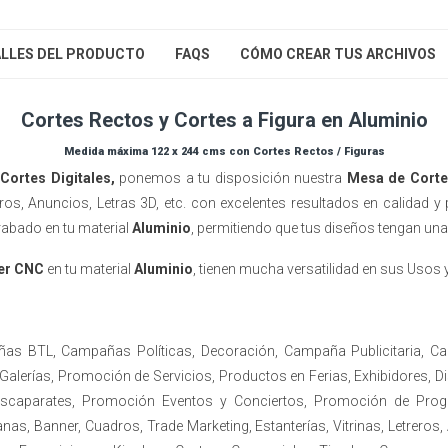
LLES DEL PRODUCTO
FAQS
CÓMO CREAR TUS ARCHIVOS
Cortes Rectos y Cortes a Figura en Aluminio
Medida máxima 122 x 244 cms con Cortes Rectos / Figuras
s
Cortes Digitales,
ponemos a tu disposición nuestra
Mesa de Corte
reros, Anuncios, Letras 3D, etc. con excelentes resultados en calidad y
grabado en tu material
Aluminio
, permitiendo que tus diseños tengan una
ter CNC
en tu material
Aluminio
,
tienen mucha versatilidad en sus Usos 
ñas BTL, Campañas Políticas, Decoración, Campaña Publicitaria, C
lerías, Promoción de Servicios, Productos en Ferias, Exhibidores, D
 Escaparates, Promoción Eventos y Conciertos, Promoción de Prog
as, Banner, Cuadros, Trade Marketing, Estanterías, Vitrinas, Letreros,