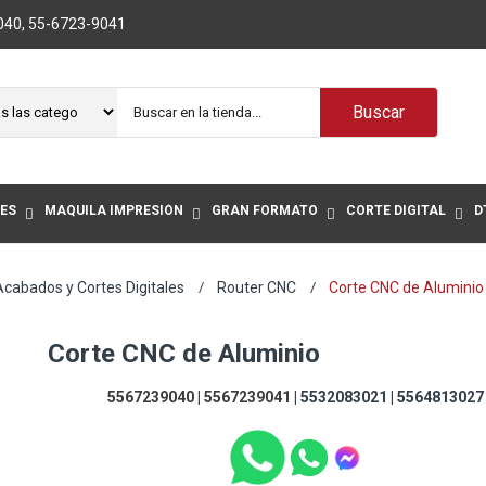
040
,
55-6723-9041
Buscar
ES
MAQUILA IMPRESIÓN
GRAN FORMATO
CORTE DIGITAL
D
Acabados y Cortes Digitales
Router CNC
Corte CNC de Aluminio
Corte CNC de Aluminio
5567239040 | 5567239041 |
5532083021
|
5564813027