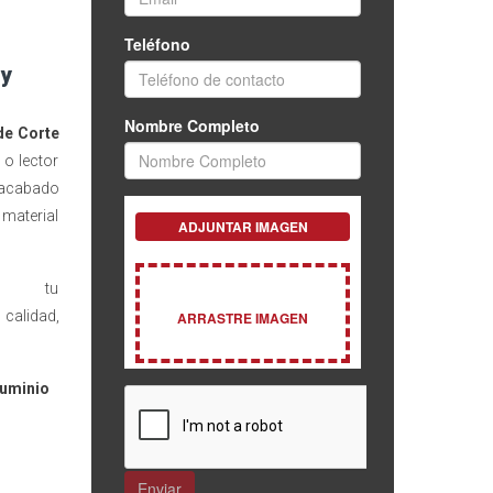
 y
de Corte
 o lector
 acabado
material
.
tu
alidad,
luminio