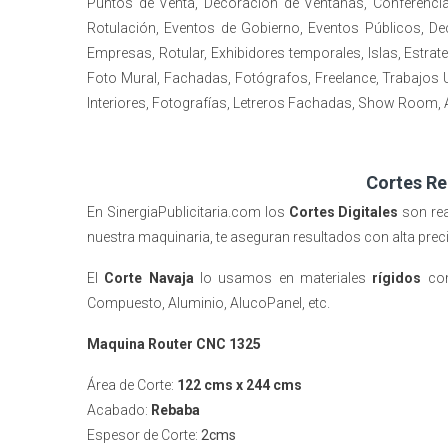
Puntos de Venta, Decoración de Ventanas, Conferencias
Rotulación, Eventos de Gobierno, Eventos Públicos, D
Empresas, Rotular, Exhibidores temporales, Islas, Estra
Foto Mural, Fachadas, Fotógrafos, Freelance, Trabajos 
Interiores, Fotografías, Letreros Fachadas, Show Room,
Cortes Re
En SinergiaPublicitaria.com los
Cortes Digitales
son re
nuestra maquinaria, te aseguran resultados con alta prec
El
Corte Navaja
lo usamos en materiales
rígidos
co
Compuesto, Aluminio, AlucoPanel,
etc.
Maquina Router CNC 1325
Área de Corte:
122 cms x 244 cms
Acabado:
Rebaba
Espesor de Corte:
2cms