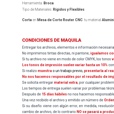
Herramienta:
Broca
Tipo de Materiales:
Rígidos y Flexibles
Corta
en
Mesa de Corte Router CNC
tu material
Alumin
CONDICIONES DE MAQUILA
Entregar los archivos, elementos e información necesaria e
No imprimimos tintas directas, ni pantone,
igualamos co
Si tu archivo no viene en modo de color CMYK, los tonos
v
Los tonos de impresión suelen variar hasta un 10%
com
Si realizo
muestra
o un trabajo previo,
presentarla al rea
No nos hacemos responsables por el resultado de impre
Se solicita entregar
material extra
, por cualquier problem
Los tiempos de entrega suelen variar por problemas técni
Después de
15 días hábiles
no nos hacemos responsables 
Una vez recibido el archivo y emitido un número de
Orden
Si su diseño viene con algún error, en medida, resolución
cambio de archivo, de lo contrario
NO se pasará a produ