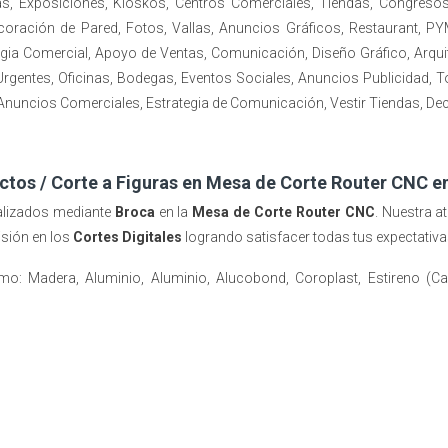
, Exposiciones, Kioskos, Centros Comerciales, Tiendas, Congresos,
ecoración de Pared, Fotos, Vallas, Anuncios Gráficos, Restaurant
tegia Comercial, Apoyo de Ventas, Comunicación, Diseño Gráfico, Arquit
Urgentes, Oficinas, Bodegas, Eventos Sociales, Anuncios Publicidad, 
 Anuncios Comerciales, Estrategia de Comunicación, Vestir Tiendas, De
ctos / Corte a Figuras en Mesa de Corte Router CNC e
alizados mediante
Broca
en la
Mesa de Corte Router CNC
. Nuestra a
isión en los
Cortes Digitales
logrando satisfacer todas tus expectativ
mo: Madera, Aluminio, Aluminio, Alucobond, Coroplast, Estireno (Ca