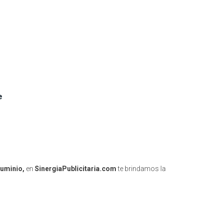
e
luminio,
en
SinergiaPublicitaria.com
te brindamos la