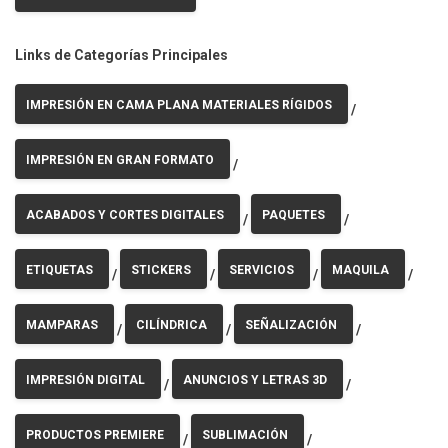
Links de Categorías Principales
IMPRESIÓN EN CAMA PLANA MATERIALES RÍGIDOS
/
IMPRESIÓN EN GRAN FORMATO
/
ACABADOS Y CORTES DIGITALES
PAQUETES
/
/
ETIQUETAS
STICKERS
SERVICIOS
MAQUILA
/
/
/
/
MAMPARAS
CILÍNDRICA
SEÑALIZACIÓN
/
/
/
IMPRESIÓN DIGITAL
ANUNCIOS Y LETRAS 3D
/
/
PRODUCTOS PREMIERE
SUBLIMACIÓN
/
/