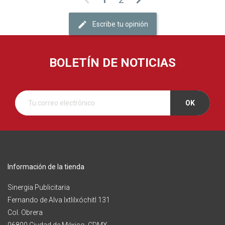
chevron_left
chevron_right
Escribe tu opinión
BOLETÍN DE NOTICIAS
Información de la tienda
Sinergia Publicitaria
Fernando de Alva Ixtlilxóchitl 131
Col. Obrera
06800 Ciudad de México, CDMX