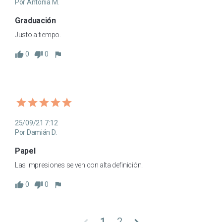
Por Antonia M.
Graduación
Justo a tiempo.
0
0
25/09/21 7:12
Por Damián D.
Papel
Las impresiones se ven con alta definición.
0
0
1
2