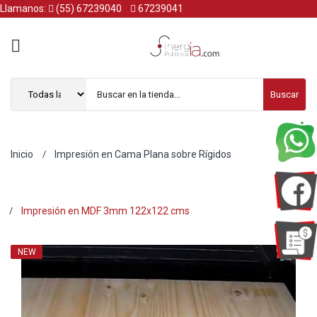
Llamanos:
(55) 67239040
67239041
Buscar
Inicio
Impresión en Cama Plana sobre Rígidos
Impresión en MDF 3mm 122x122 cms
NEW