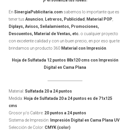
¡Personaliza tus Ideas!
En
SinergiaPublicitaria.com
sabemos lo importante que es
tener tus
Anuncios
,
Letreros, Publicidad
,
Material POP
,
Diplays, Avisos, Señalamientos, Promociones,
Descuentos, Material de Ventas, etc.
o cualquier proyecto
con excelente calidad y con un buen precio, en por eso que te
brindamos un producto 360
Material con Impresión
.
Hoja de Sulfatada 12 puntos 88x120 cms con Impresión
Digital en Cama Plana
____________________
Material:
Sulfatada 20 a 24 puntos
Medida:
Hoja de Sulfatada 20 a 24 puntos es de 71x125
cms
Grosor y/o Calibre:
20 puntos a 24
puntos
Sistema de Impresión:
Impresión Digital en Cama Plana UV
Selección de Color:
CMYK (color)