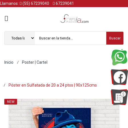
Llamanos:
(55) 67239040
67239041
Buscar
Inicio
Poster | Cartel
Póster en Sulfatada de 20 a 24 ptos | 90x125cms
NEW