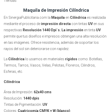
Tiendas
Maquila de Impresión Cilíndrica
En SinergiaPublicitaria.com la
Maquila
en
Cilíndrica
es realizada
mediante el proceso de
impresión directa
con tintas
UV
en sus
respectivas
Resolución 1440 Dpi`s. La impresión
en tinta
UV
permite que tus diseños e impresos obtengan una alta resolución
en las imágenes. Ofrece resistencia, además de soportar los
rayos del sol sin deteriorarse con rapidez.
La
Cilíndrica
lo usamos en materiales
rígidos
como: Botellas,
Termos, Tarros, Vasos, Velas, Pelotas, Floreros, Cilindros,
Esferas, etc.
Cilíndrica
Área de Impresión:
62x40 cms
Resolución:
1440 dpis
Tintas de Pigmentación:
UV
Colores:
Cuatricomía CMYK + W (blanco)