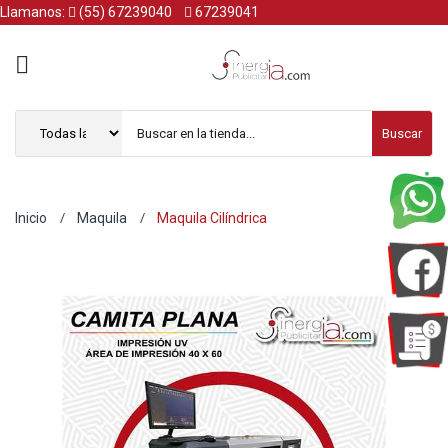
Llamanos:
(55) 67239040
67239041
Buscar
Inicio
Maquila
Maquila Cilíndrica