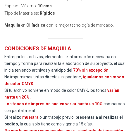
Espesor Máximo:
10 cms
Tipo de Materiales:
Rígidos
Maquila
en
Cilíndrica
con la mejor tecnología de mercado.
____________________
CONDICIONES DE MAQUILA
Entregar los archivos, elementos e información necesaria en
tiempo y forma para realizar la elaboración de su proyecto, el cual
inicia teniendo archivos y anticipo del
70% sin excepción.
No imprimimos tintas directas, ni pantone,
igualamos con modo
de color CMYK.
Si tu archivo no viene en modo de color CMYK, los tonos
varían
hasta un 20%.
Los tonos de impresión suelen variar hasta un 10%
comparado
con pantalla real.
Si realizo
muestra
o un trabajo previo,
presentarla al realizar el
pedido
, la cual solo tiene como vigencia 15 días.
No nos hacemos responsables por el resultado de impresión,