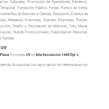
amas Culturales, Promoción de Aparadores, Banderas,
d Temporal, Transporte Público, Ferias, Puntos de Venta,
entanillas de Atención a Clientes, Rotulación, Eventos de
esas, Medianas Empresas, Grandes Empresas, Rotular,
ucción, Diseño y Decoración de Interiores, Foto Mural,
mación, Stands Promocionales, Publicidad en Interiores,
e Tiendas
a UV
Plana
con tintas
UV
en
Alta Resolución 1440 Dpi`s.
además de soportas los rayos del sol sin deteriorarse con