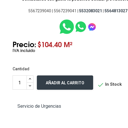
5567239040 | 5567239041 |
5532083021
|
5564813027
Precio:
$104.40 M²
IVA incluido
Cantidad
AÑADIR AL CARRITO

In Stock
Servicio de Urgencias