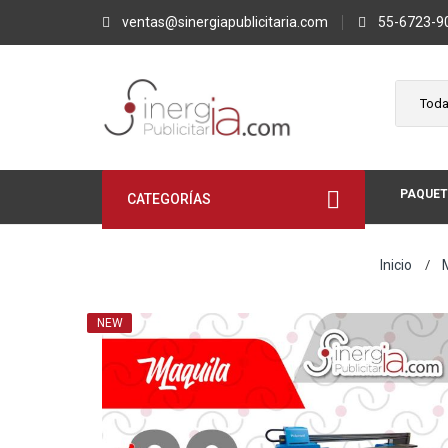
ventas@sinergiapublicitaria.com
55-6723-9
PAQUET
CATEGORÍAS
Inicio
NEW