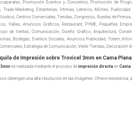
Escaparates, Promoción Eventos y Conciertos, Promoción de Progr
Trade Marketing, Estanterías, Vitrinas, Letreros, Afiches, Publicida
Kioskos, Centros Comerciales, Tiendas, Congresos, Ruedas de Prensa, V
otos, Vallas, Anuncios Gráficos, Restaurant, PYME, Pequeñas Empr
Apoyo de Ventas, Comunicación, Diseño Gráfico, Arquitectura, Constr
icinas, Bodegas, Eventos Sociales, Anuncios Publicidad, Totem, Infor
merciales, Estrategia de Comunicación, Vestir Tiendas, Decoración d
uila de Impresión sobre Trovicel 3mm en Cama Plan
l 3mm
es realizada mediante el proceso de
impresión directa
en
Cama 
sos obtengan una alta resolución en las imágenes. Ofrece resistencia, 