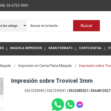
040
,
55-6723-9041
Buscar
ES
MAQUILA IMPRESIÓN
GRAN FORMATO
CORTE DIGITAL
D
Maquila
Impresión en Cama Plana Maquila
Impresión sobre Tr
Impresión sobre Trovicel 3mm
5567239040 | 5567239041 |
5532083021
|
5564813027