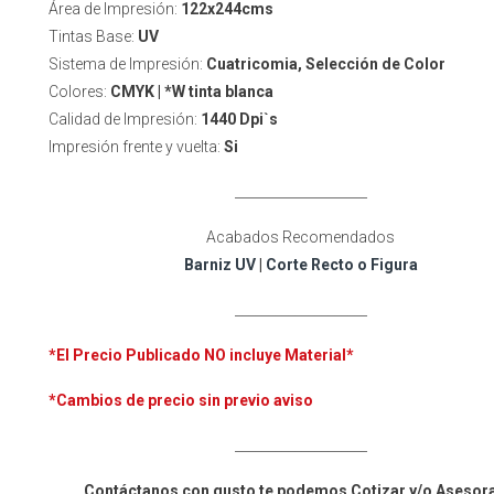
Área de Impresión:
122x244cms
Tintas Base:
UV
Sistema de Impresión:
Cuatricomia, Selección de Color
Colores:
CMYK | *W tinta blanca
Calidad de Impresión:
1440 Dpi`s
Impresión frente y vuelta:
Si
____________________
Acabados Recomendados
Barniz UV
|
Corte Recto o Figura
____________________
*El Precio Publicado NO incluye
Material*
*Cambios de precio sin previo aviso
____________________
Contáctanos con gusto te podemos Cotizar y/o Asesor