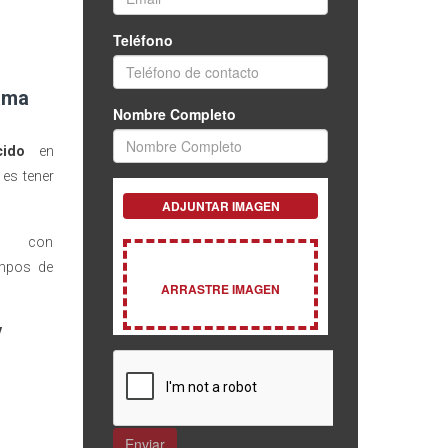
ama
cido
en
 es tener
m
con
empos de
V