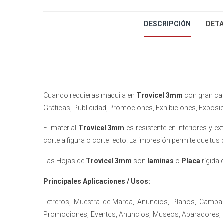
DESCRIPCIÓN
DETA
Cuando requieras maquila en
Trovicel 3mm
con gran cali
Gráficas, Publicidad, Promociones, Exhibiciones, Exposi
El material
Trovicel 3mm
es resistente en interiores y ex
corte a figura o corte recto. La impresión permite que tu
Las Hojas de
Trovicel 3mm
son
laminas
o
Placa
rígida
Principales Aplicaciones / Usos:
Letreros, Muestra de Marca, Anuncios, Planos, Campa
Promociones, Eventos, Anuncios, Museos, Aparadores, Ga