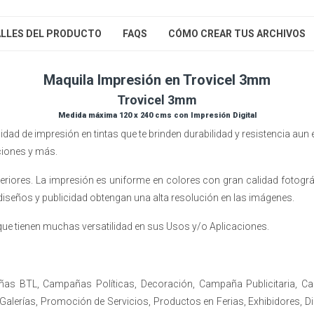
LLES DEL PRODUCTO
FAQS
CÓMO CREAR TUS ARCHIVOS
Maquila Impresión en Trovicel 3mm
Trovicel 3mm
Medida máxima 120 x 240 cms con Impresión Digital
dad de impresión en tintas que te brinden durabilidad y resistencia aun e
ciones y más.
teriores. La impresión es uniforme en colores con gran calidad fotográfic
s diseños y publicidad obtengan una alta resolución en las imágenes.
 que tienen muchas versatilidad en sus Usos y/o Aplicaciones.
ñas BTL, Campañas Políticas, Decoración, Campaña Publicitaria, C
lerías, Promoción de Servicios, Productos en Ferias, Exhibidores, D