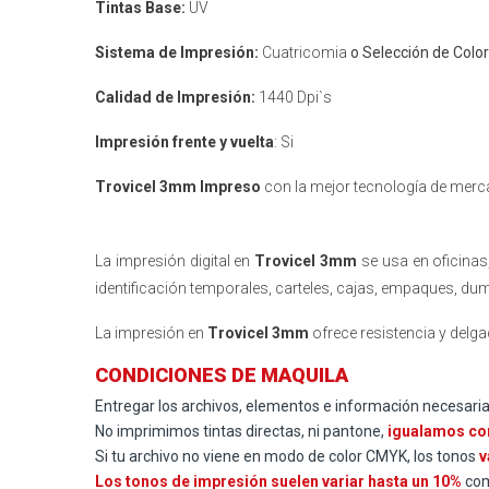
Tintas Base:
UV
Sistema de Impresión:
Cuatricomia
o Selección de Col
Calidad de Impresión:
1440 Dpi`s
Impresión frente y vuelta
: Si
Trovicel 3mm Impreso
con la mejor tecnología de merca
La impresión digital en
Trovicel 3mm
se usa en oficinas,
identificación temporales, carteles, cajas, empaques, dum
La impresión en
Trovicel 3mm
ofrece resistencia y delga
CONDICIONES DE MAQUILA
Entregar los archivos, elementos e información necesaria e
No imprimimos tintas directas, ni pantone,
igualamos co
Si tu archivo no viene en modo de color CMYK, los tonos
v
Los tonos de impresión suelen variar hasta un 10%
com