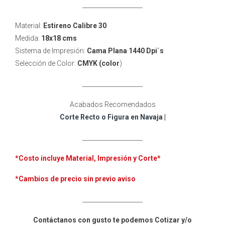
____________________
Material:
Estireno Calibre 30
Medida:
18x18 cms
Sistema de Impresión:
Cama Plana 1440 Dpi´s
Selección de Color:
CMYK (color
)
____________________
Acabados Recomendados
Corte Recto o Figura en Navaja
|
____________________
*Costo incluye
Material, Impresión y Corte*
*Cambios de precio sin previo aviso
____________________
Contáctanos con gusto te podemos Cotizar y/o