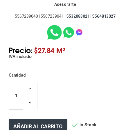
Asesorarte
5567239040 | 5567239041 |
5532083021
|
5564813027
Precio:
$27.84 M²
IVA incluido
Cantidad

In Stock
AÑADIR AL CARRITO