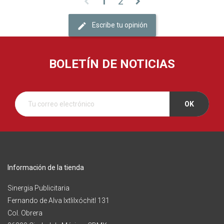
1
2
chevron_left
chevron_right
Escribe tu opinión
BOLETÍN DE NOTICIAS
Información de la tienda
Sinergia Publicitaria
Fernando de Alva Ixtlilxóchitl 131
Col. Obrera