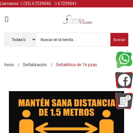
Llamanos:
(55) 67239040
67239041
Buscar
Inicio
Señalización
Señalética de 16 pzas