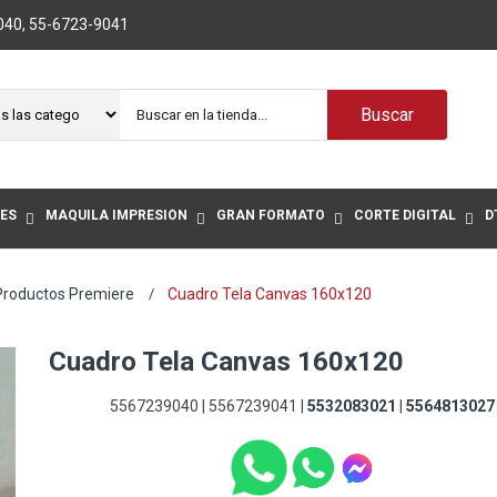
040
,
55-6723-9041
Buscar
ES
MAQUILA IMPRESIÓN
GRAN FORMATO
CORTE DIGITAL
D
Productos Premiere
Cuadro Tela Canvas 160x120
Cuadro Tela Canvas 160x120
5567239040 | 5567239041 |
5532083021
|
5564813027