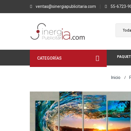
ventas@sinergiapublicitaria.com
55-6723-9
PAQUET
CATEGORÍAS
Inicio