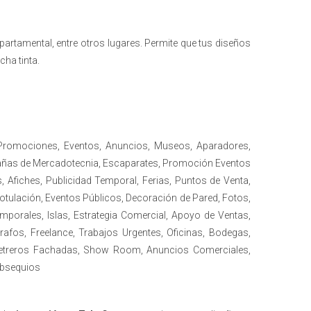
partamental, entre otros lugares. Permite que tus diseños
cha tinta.
 Promociones, Eventos, Anuncios, Museos, Aparadores,
mpañas de Mercadotecnia, Escaparates, Promoción Eventos
 Afiches, Publicidad Temporal, Ferias, Puntos de Venta,
tulación, Eventos Públicos, Decoración de Pared, Fotos,
orales, Islas, Estrategia Comercial, Apoyo de Ventas,
afos, Freelance, Trabajos Urgentes, Oficinas, Bodegas,
, Letreros Fachadas, Show Room, Anuncios Comerciales,
Obsequios