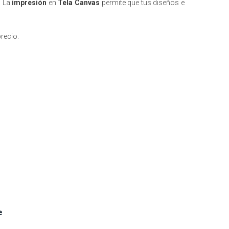
.
La
impresión
en
Tela Canvas
permite que tus diseños
e
recio.
e