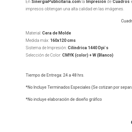
En
SinergiaPublicitaria.com
la
Impresión
de
Cuadros
impresos
obtengan una alta calidad en las imágenes.
Cuadr
Material:
Cera de Molde
Medida máx:
160x120 cms
Sistema de Impresión:
Cilíndrica 1440 Dpi`s
Selección de Color:
CMYK (color) + W (Blanco)
Tiempo de Entrega: 24 a 48 hrs.
*No Incluye Terminados Especiales (Se cotizan por sepa
*No incluye elaboración de diseño gráfico