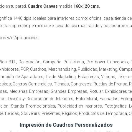
ado en tu pared,
Cuadro Canvas
medida
160x120 cms.
áfica 1440 dpis, ideales para interiores como: oficina, casa, tienda de
ores, la impresión permite que el secado sea más rápido y no absorbe mu
sos y/o Aplicaciones.
ñas BTL, Decoración, Campaña Publicitaria, Promover tu negocio,
 Exhibidores, POP, Cuadros, Merchandising, Publicidad, Marketing, Ca
ción de Aparadores, Trade Marketing, Estanterías, Vitrinas, Letreros,
oskos, Centros Comerciales, Tiendas, Congresos, Ruedas de Prensa, Ro
as, Medianas Empresas, Grandes Empresas, Rotular, Exhibidóres temp
ión, Diseño y Decoración de Interiores, Foto Mural, Fachadas, Fotogr
ación, Stands Promocionales, Publicidad en Interiores, Fotografías
 de Tiendas, Souvenirs, Presentes, Regalos, Productos de Temporada, 
Impresión de Cuadros Personalizados