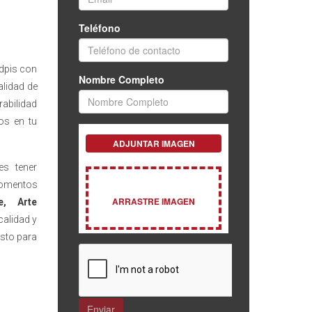
dpis con
lidad de
rabilidad
los en tu
s tener
omentos
e, Arte
calidad y
isto para