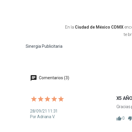
En la
Ciudad de México CDMX
enco
te b
Sinergia Publicitaria
Comentarios (3)
X5 AÑ
Gracias 
28/09/21 11:31
Por Adriana V.
0