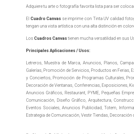
Adquiere tu arte o fotografía favorita lista para ser coloc
El
Cuadro Canvas
se imprime con Tinta UV calidad fotogr
tengan una vista artística con una alta distinción en col
Los
Cuadros Canvas
tienen mucha versatilidad en sus U
Principales Aplicaciones / Usos:
Letreros, Muestra de Marca, Anuncios, Planos, Campa
Galerías, Promoción de Servicios, Productos en Ferias,
y Conciertos, Promoción de Programas Culturales, Promo
Decoración de Ventanas, Conferencias, Exposiciones, Ki
Anuncios Gráficos, Restaurant, PYME, Pequeñas Empres
Comunicación, Diseño Gráfico, Arquitectura, Construcc
Eventos Sociales, Anuncios Publicidad, Totem, Inform
Estrategia de Comunicación, Vestir Tiendas, Decoración