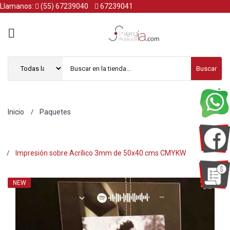
Llamanos:
(55) 67239040
67239041
Buscar
Inicio
Paquetes
Impresión sobre Acrílico 3mm de 50x40 cms CMYKW
NEW