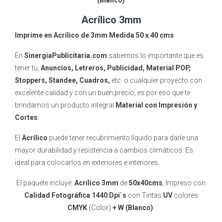
(Blanco)
Acrílico 3mm
Imprime en Acrílico de 3mm Medida 50 x 40 cms
En
SinergiaPublicitaria.com
sabemos lo importante que es
tener tu,
Anuncios, Letreros, Publicidad, Material POP,
Stoppers, Standee, Cuadros,
etc. o cualquier proyecto con
excelente calidad y con un buen precio, es por eso que te
brindamos un producto integral
Material con Impresión y
Cortes
.
El
Acrílico
puede tener recubrimiento líquido para darle una
mayor durabilidad y resistencia a cambios climáticos. Es
ideal para colocarlos en exteriores e interiores.
El paquete incluye:
Acrílico 3mm
de
50x40cms
, Impreso con
Calidad Fotográfica 1440 Dpi`s
con Tintas
UV
colores
CMYK
(Color)
+ W (Blanco)
.