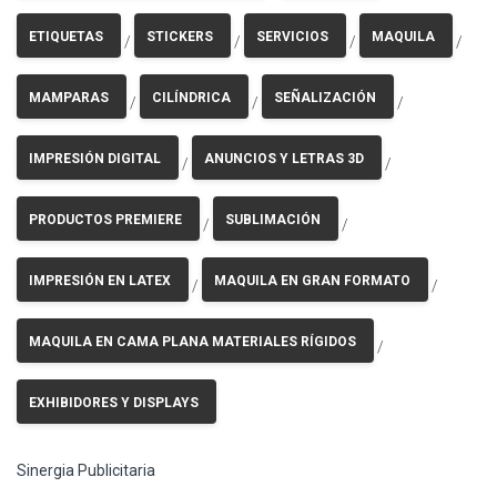
ETIQUETAS
STICKERS
SERVICIOS
MAQUILA
/
/
/
/
MAMPARAS
CILÍNDRICA
SEÑALIZACIÓN
/
/
/
IMPRESIÓN DIGITAL
ANUNCIOS Y LETRAS 3D
/
/
PRODUCTOS PREMIERE
SUBLIMACIÓN
/
/
IMPRESIÓN EN LATEX
MAQUILA EN GRAN FORMATO
/
/
MAQUILA EN CAMA PLANA MATERIALES RÍGIDOS
/
EXHIBIDORES Y DISPLAYS
Sinergia Publicitaria