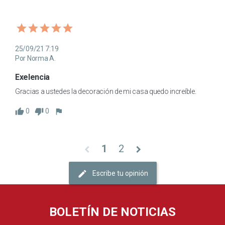
25/09/21 7:19
Por Norma A.
Exelencia
Gracias a ustedes la decoración de mi casa quedo increíble.
0
0
1
2
chevron_left
chevron_right
Escribe tu opinión
BOLETÍN DE NOTICIAS