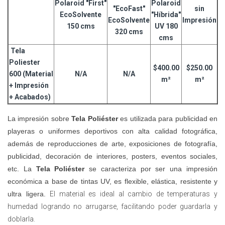
Polaroid
"First"
Polaroid
"EcoFast"
sin
EcoSolvente
"Híbrida"
EcoSolvente
Impresión
150 cms
UV 180
320 cms
cms
Tela
Poliester
$400.00
$250.00
600 (Material
N/A
N/A
m²
m²
+ Impresión
+ Acabados)
La impresión sobre
Tela Poliéster
es utilizada para publicidad en
playeras o uniformes deportivos con alta calidad fotográfica,
además de reproducciones de arte, exposiciones de fotografía,
publicidad, decoración de interiores, posters, eventos sociales,
etc.
La
Tela Poliéster
se caracteriza por ser una impresión
económica a base de tintas UV, es flexible, elástica, resistente y
ultra ligera.
El material es ideal al cambio de temperaturas y
humedad logrando no arrugarse, facilitando poder guardarla y
doblarla.