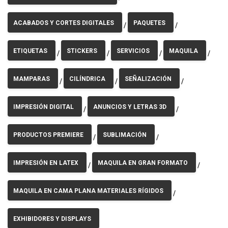
ACABADOS Y CORTES DIGITALES
PAQUETES
/
/
ETIQUETAS
STICKERS
SERVICIOS
MAQUILA
/
/
/
/
MAMPARAS
CILÍNDRICA
SEÑALIZACIÓN
/
/
/
IMPRESIÓN DIGITAL
ANUNCIOS Y LETRAS 3D
/
/
PRODUCTOS PREMIERE
SUBLIMACIÓN
/
/
IMPRESIÓN EN LATEX
MAQUILA EN GRAN FORMATO
/
/
MAQUILA EN CAMA PLANA MATERIALES RÍGIDOS
/
EXHIBIDORES Y DISPLAYS