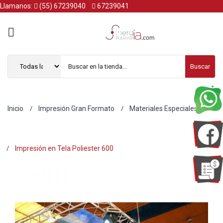
Llamanos:
(55) 67239040
67239041
Buscar
Inicio
Impresión Gran Formato
Materiales Especiales
Impresión en Tela Poliester 600