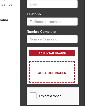
brindamos
 Cama