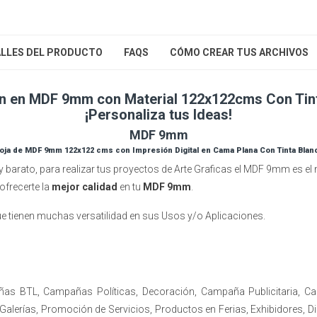
LLES DEL PRODUCTO
FAQS
CÓMO CREAR TUS ARCHIVOS
n en MDF 9mm con Material 122x122cms Con Tin
¡Personaliza tus Ideas!
MDF 9mm
oja de MDF 9mm 122x122 cms con Impresión Digital en Cama Plana Con Tinta Blan
 y barato, para realizar tus proyectos de Arte Graficas el MDF 9mm es 
 ofrecerte la
mejor calidad
en tu
MDF 9mm
.
ue tienen muchas versatilidad en sus Usos y/o Aplicaciones.
ñas BTL, Campañas Políticas, Decoración, Campaña Publicitaria, C
lerías, Promoción de Servicios, Productos en Ferias, Exhibidores, D