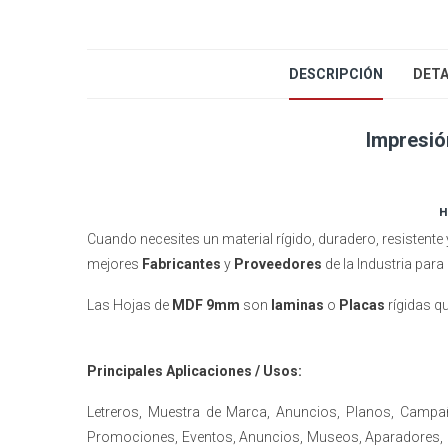
DESCRIPCIÓN
DETA
Impresió
H
Cuando necesites un material rígido, duradero, resistente
mejores
Fabricantes
y
Proveedores
de la Industria para
Las Hojas de
MDF 9mm
son
laminas
o
Placas
rígidas q
Principales Aplicaciones / Usos:
Letreros, Muestra de Marca, Anuncios, Planos, Campa
Promociones, Eventos, Anuncios, Museos, Aparadores, Ga