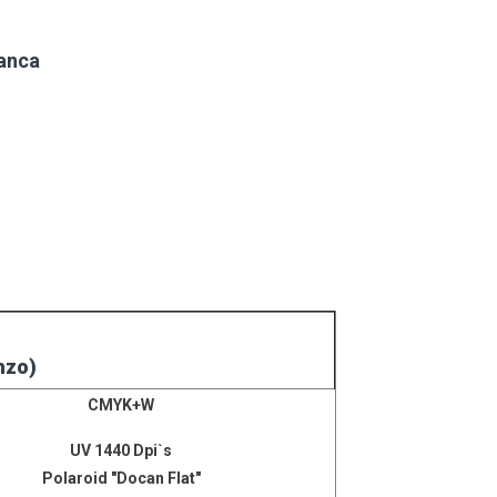
lanca
nzo)
CMYK+W
UV 1440 Dpi`s
Polaroid "Docan Flat"