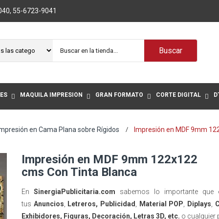
040
,
55-6723-9041
Buscar
ES
MAQUILA IMPRESIÓN
GRAN FORMATO
CORTE DIGITAL
D
Impresión en Cama Plana sobre Rígidos
Impresión en MDF 9mm 122
Impresión en MDF 9mm 122x122
cms Con Tinta Blanca
En
SinergiaPublicitaria.com
sabemos lo importante que e
tus
Anuncios
,
Letreros, Publicidad
,
Material POP
,
Diplays
,
C
Exhibidores, Figuras, Decoración, Letras 3D, etc.
o cualquier