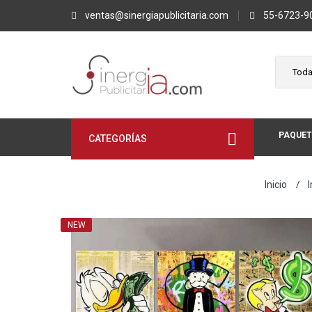
ventas@sinergiapublicitaria.com
55-6723-9
PAQUET
CATEGORÍAS
Inicio
NEW