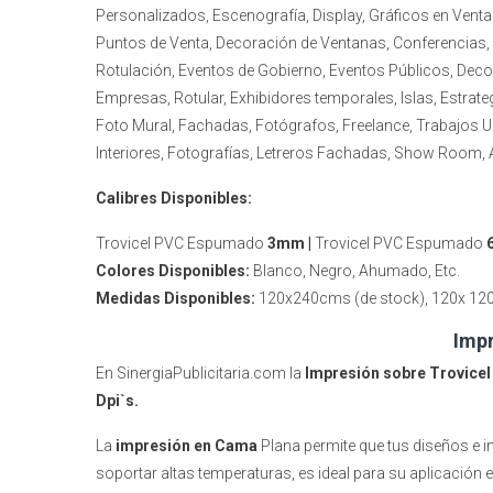
Personalizados, Escenografía, Display, Gráficos en Ventan
Puntos de Venta, Decoración de Ventanas, Conferencias, 
Rotulación, Eventos de Gobierno, Eventos Públicos, Dec
Empresas, Rotular, Exhibidores temporales, Islas, Estrat
Foto Mural, Fachadas, Fotógrafos, Freelance, Trabajos U
Interiores, Fotografías, Letreros Fachadas, Show Room,
Calibres Disponibles:
Trovicel PVC Espumado
3mm |
Trovicel PVC Espumado
Colores Disponibles:
Blanco, Negro, Ahumado, Etc.
Medidas Disponibles:
120x240cms (de stock), 120x 12
Impr
En SinergiaPublicitaria.com la
Impresión sobre Trovice
Dpi`s.
La
impresión en Cama
Plana permite que tus diseños e 
soportar altas temperaturas, es ideal para su aplicación en