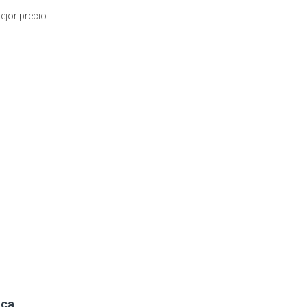
jor precio.
ica