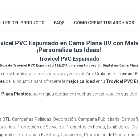
LLES DEL PRODUCTO
FAQS
CÓMO CREAR TUS ARCHIVOS
ovicel PVC Espumado en Cama Plana UV con Mat
¡Personaliza tus Ideas!
Trovicel PVC Espumado
Hoja de Trovicel PVC Espumado 122x244 cms con Impresión Digital en Cama Plan
ente y barato, para realizar tus proyectos de Arte Gráficas el
Trovicel 
res
de la Industria para ofrecerte la
mejor calidad
en tu
Trovicel PVC 
 Placa Plastica
, semi rígida que tienen muchas versatilidad en sus Uso
s BTL, Campañas Políticas, Decoración, Campaña Publicitaria, Campañ
lerías, Promoción de Servicios, Productos en Ferias, Exhibidores, Di
aparates, Promoción Eventos y Conciertos, Promoción de Programas C