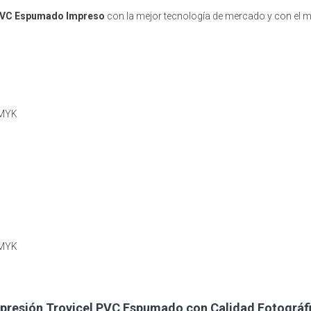
PVC Espumado Impreso
con la mejor tecnología de mercado y con el me
CMYK
CMYK
presión Trovicel PVC Espumado con Calidad Fotográf