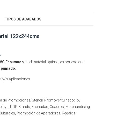
TIPOS DE ACABADOS
erial 122x244cms
a
PVC Espumado
es el material optimo, es por eso que
Espumado
.
s y/o Aplicaciones.
a de Promociones, Stencil, Promover tu negocio,
splays, POP, Stands, Fachadas, Cuadros, Merchandising,
ulturales, Promoción de Aparadores, Regalos