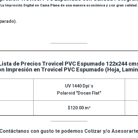
La Impresión Digital en Cama Plana de una manera económica y con gran calidad.
parado).
____________________
Lista de Precios Trovicel PVC Espumado 122x244 cm
on Impresión en Trovicel PVC Espumado (Hoja, Lamin
UV 1440 Dpi`s
Polaroid "Docan Flat"
$120.00 m²
____________________
Contáctanos con gusto te podemos Cotizar y/o Asesorart