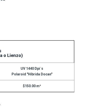
s
a o Lienzo)
UV 1440 Dpi`s
Polaroid "Híbrida Docan"
$150.00 m²
e