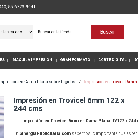
040
,
55-6723-9041
Buscar
ES
MAQUILA IMPRESIÓN
GRAN FORMATO
CORTE DIGITAL
D
Impresión en Cama Plana sobre Rígidos
Impresión en Trovicel 6mm
Impresión en Trovicel 6mm 122 x
244 cms
Impresión en Trovicel 6mm en Cama Plana UV122 x 244
En
SinergiaPublicitaria.com
sabemos lo importante que es ten