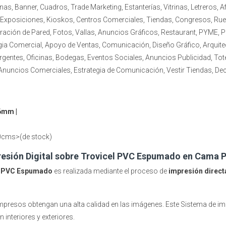
as, Banner, Cuadros, Trade Marketing, Estanterías, Vitrinas, Letreros, A
Exposiciones, Kioskos, Centros Comerciales, Tiendas, Congresos, Rueda
oración de Pared, Fotos, Vallas, Anuncios Gráficos, Restaurant, PYM
egia Comercial, Apoyo de Ventas, Comunicación, Diseño Gráfico, Arquite
rgentes, Oficinas, Bodegas, Eventos Sociales, Anuncios Publicidad, To
 Anuncios Comerciales, Estrategia de Comunicación, Vestir Tiendas, De
6mm |
0cms>(de stock)
esión Digital sobre Trovicel PVC Espumado en Cama 
l PVC Espumado
es realizada mediante el proceso de
impresión direct
impresos obtengan una alta calidad en las imágenes. Este Sistema de im
 interiores y exteriores.