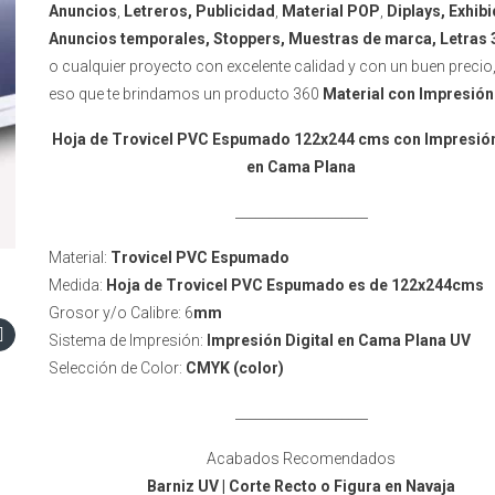
Anuncios
,
Letreros, Publicidad
,
Material POP
,
Diplays, Exhib
Anuncios temporales, Stoppers, Muestras de marca, Letras 3
o cualquier proyecto con excelente calidad y con un buen precio,
eso que te brindamos un producto 360
Material con Impresión
Hoja de Trovicel PVC Espumado 122x244 cms con Impresión
en Cama Plana
____________________
Material:
Trovicel PVC Espumado
Medida:
Hoja de Trovicel PVC Espumado es de 122x244cms
Grosor y/o Calibre: 6
mm
Sistema de Impresión:
Impresión Digital en Cama Plana UV
Selección de Color:
CMYK (color)
____________________
Acabados Recomendados
Barniz UV | Corte Recto o Figura en Navaja