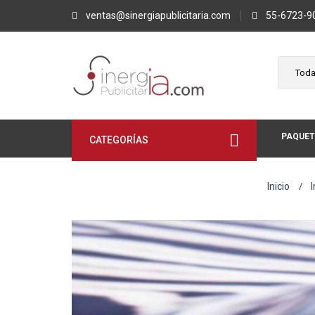
ventas@sinergiapublicitaria.com
55-6723-9
PAQUET
CATEGORÍAS
Inicio