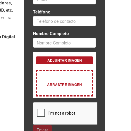
idores,
D, etc.
 en por
.
 Digital