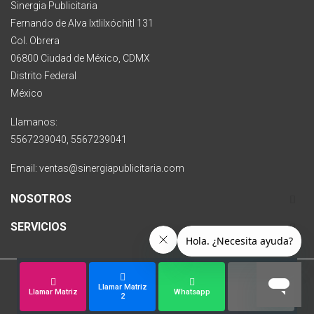
Sinergia Publicitaria
Fernando de Alva Ixtlilxóchitl 131
Col. Obrera
06800 Ciudad de México, CDMX
Distrito Federal
México
Llamanos:
5567239040, 5567239041
Email: ventas@sinergiapublicitaria.com
NOSOTROS
SERVICIOS
Llamar Matriz
Copyright © 2007 - 2025 Sinergia Publicitaria
Llamar Matriz
Whatsapp
2