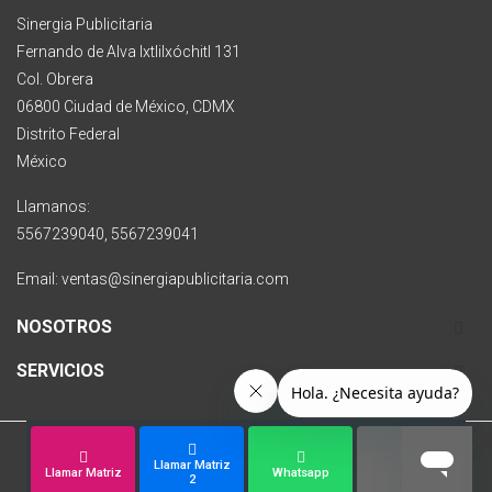
Sinergia Publicitaria
Fernando de Alva Ixtlilxóchitl 131
Col. Obrera
06800 Ciudad de México, CDMX
Distrito Federal
México
Llamanos:
5567239040, 5567239041
Email: ventas@sinergiapublicitaria.com
NOSOTROS
SERVICIOS
Llamar Matriz
Copyright © 2007 - 2025 Sinergia Publicitaria
Llamar Matriz
Whatsapp
2