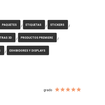
PAQUETES
ETIQUETAS
STICKERS
/
/
/
TRAS 3D
PRODUCTOS PREMIERE
/
/
S
EXHIBIDORES Y DISPLAYS
/
grado