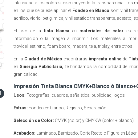
intensidad a los colores, disminuyendo la transparencia. Los m
en los que se puede aplicar el
Fondeo en Blanco
son: vinil tran
acrílico, vidrio, pet g, mica, vinil estático transparente, acetato, et
El uso de la
tinta blanca
en
materiales de color
es res
información o la imagen a imprimir. Los materiales a impri
trovicel, estireno, foam board, madera, tela, triplay, entre otros.
En la
Ciudad de México
encontrarás
imprenta online
de
Tint
en
Sinergia Publicitaria,
te brindamos la comodidad de impr
gran calidad.
Impresión Tinta Blanca CMYK+Blanco ó Blanco
Usos:
Fotografías, cuadros, señalética, publicidad, logos
Extras:
Fondeo en blanco, Registro, Separación
Selección de Color:
CMYK (color) y CMYKW (color + blanco)
Acabados:
Laminado, Barnizado, Corte Recto o Figura en Láser