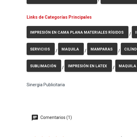
Links de Categorías Principales
IMPRESIÓN EN CAMA PLANA MATERIALES RÍGIDOS
/
SERVICIOS
MAQUILA
MAMPARAS
CILÍN
/
/
/
SUBLIMACIÓN
IMPRESIÓN EN LATEX
MAQUILA
/
/
Sinergia Publicitaria
Comentarios (1)