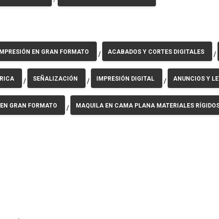
IMPRESIÓN EN GRAN FORMATO
ACABADOS Y CORTES DIGITALES
/
/
DRICA
SEÑALIZACIÓN
IMPRESIÓN DIGITAL
ANUNCIOS Y LE
/
/
/
 EN GRAN FORMATO
MAQUILA EN CAMA PLANA MATERIALES RÍGIDO
/