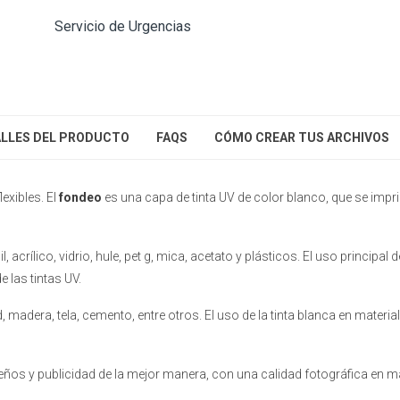
Servicio de Urgencias
LLES DEL PRODUCTO
FAQS
CÓMO CREAR TUS ARCHIVOS
lexibles. El
fondeo
es una capa de tinta UV de color blanco, que se impr
crílico, vidrio, hule, pet g, mica, acetato y plásticos. El uso principal 
e las tintas UV.
, madera, tela, cemento, entre otros. El uso de la tinta blanca en materia
os y publicidad de la mejor manera, con una calidad fotográfica en mate