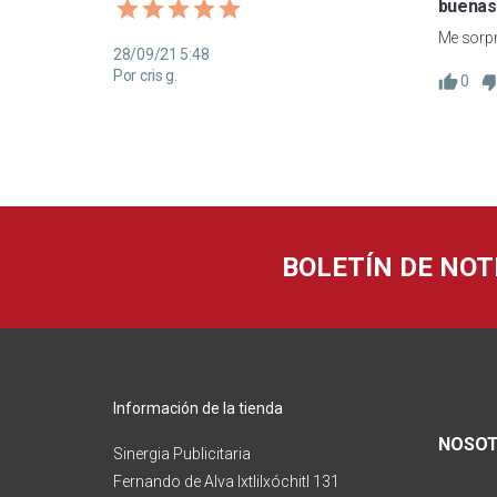
buenas
Me sorpre
28/09/21 5:48
Por cris g.
0
BOLETÍN DE NOT
Información de la tienda
NOSO
Sinergia Publicitaria
Fernando de Alva Ixtlilxóchitl 131