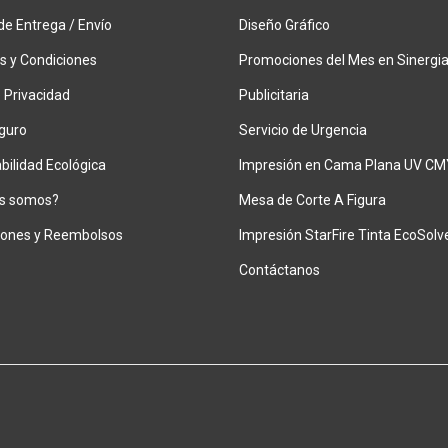
de Entrega / Envío
Diseño Gráfico
s y Condiciones
Promociones del Mes en Sinergi
 Privacidad
Publicitaria
guro
Servicio de Urgencia
ilidad Ecológica
Impresión en Cama Plana UV CM
s somos?
Mesa de Corte A Figura
iones y Reembolsos
Impresión StarFire Tinta EcoSolv
Contáctanos