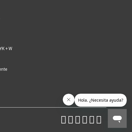
a
YK + W
ente