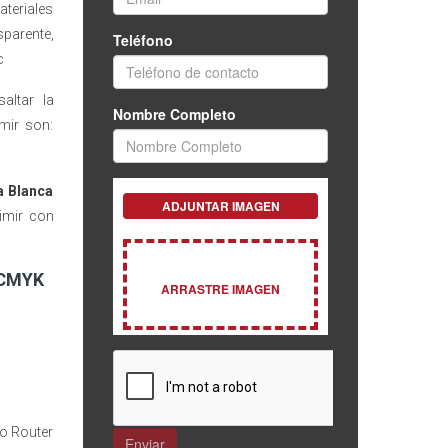
ateriales
sparente,
c
altar la
mir son:
a Blanca
imir con
+CMYK
 o Router