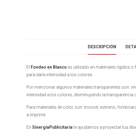
DESCRIPCIÓN
DETA
El
Fondeo en Blanco
es utilizado en materiales rígidos o f
para darle intensidad a los colores.
Por mencionar algunos materiales transparentes son: vinil, a
intensidad a los colores, disminuyendo la transparencia d
Para materiales de color, son: trovicel, estireno, fomboard
a imprimir.
En
SinergíaPublicitaria
te ayudamos a proyectar tus diseñ