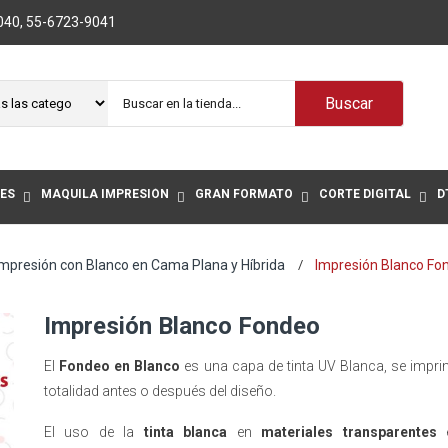
040
,
55-6723-9041
Buscar
ES
MAQUILA IMPRESIÓN
GRAN FORMATO
CORTE DIGITAL
D
Impresión con Blanco en Cama Plana y Híbrida
Impresión Blanco Fo
Impresión Blanco Fondeo
El
Fondeo en Blanco
es una capa de tinta UV Blanca, se impr
totalidad antes o después del diseño.
El uso de la
tinta blanca
en
materiales transparentes
e