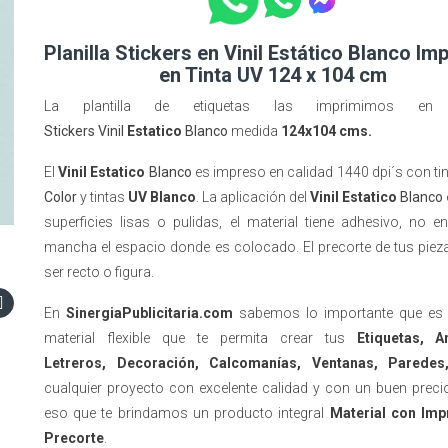
Planilla Stickers en Vinil Estático Blanco Im
en Tinta UV 124 x 104 cm
La plantilla de etiquetas las imprimimos e
Stickers Vinil
Estatico
Blanco
medida
124x104 cms.
El
Vinil
Estatico
Blanco
es impreso en calidad 1440 dpi´s con ti
Color
y tintas
UV Blanco
. La aplicación del
Vinil
Estatico
Blanco
superficies lisas o pulidas, el material tiene adhesivo, no e
mancha el espacio donde es colocado. El precorte de tus piez
ser recto o figura.
En
SinergiaPublicitaria.com
sabemos lo importante que es 
material flexible que te permita crear tus
Etiquetas, A
Letreros, Decoración, Calcomanías, Ventanas, Paredes
cualquier proyecto con excelente calidad y con un buen preci
eso que te brindamos un producto integral
Material con Imp
Precorte
.