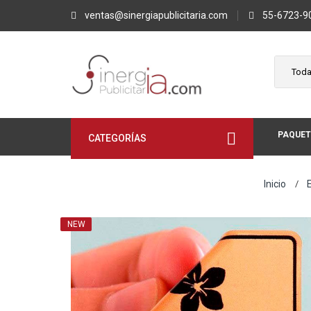
ventas@sinergiapublicitaria.com
55-6723-9
PAQUET
CATEGORÍAS
Inicio
E
NEW