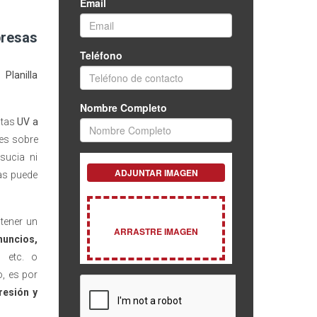
presas
n
Planilla
ntas
UV a
es sobre
nsucia ni
as puede
tener un
nuncios,
,
etc. o
o, es por
resión y