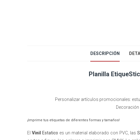
DESCRIPCIÓN
DETA
Planilla EtiqueSt
Personalizar artículos promocionales: estuc
Decoración 
¡Imprime tus etiquetas de diferentes formas y tamaños!
El
Vinil
Estatico
es un material elaborado con PVC, las
S