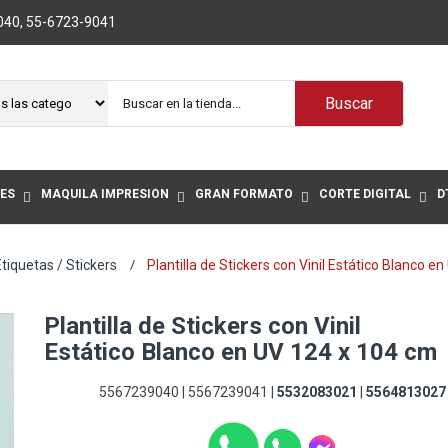
040
,
55-6723-9041
Buscar
ES
MAQUILA IMPRESIÓN
GRAN FORMATO
CORTE DIGITAL
D
tiquetas / Stickers
Plantilla de Stickers con Vinil Estático Blanco e
Plantilla de Stickers con Vinil
Estático Blanco en UV 124 x 104 cm
5567239040 | 5567239041 |
5532083021
|
5564813027