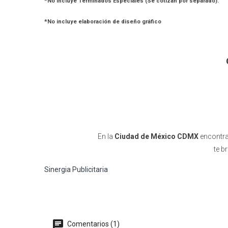
*No Incluye Terminados Especiales (Se cotizan por separado).
*No incluye elaboración de diseño gráfico
En la
Ciudad de México CDMX
encontra
te b
Sinergia Publicitaria
Comentarios (1)