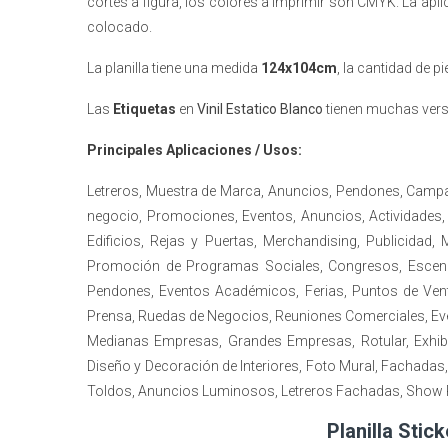
cortes a figura, los colores a imprimir son CMYK. La apl
colocado.
La planilla tiene una medida
124x104cm
, la cantidad de 
Las
Etiquetas
en
Vinil Estatico Blanco
tienen muchas versa
Principales Aplicaciones / Usos:
Letreros, Muestra de Marca, Anuncios, Pendones, Camp
negocio, Promociones, Eventos, Anuncios, Actividades,
Edificios, Rejas y Puertas, Merchandising, Publicid
Promoción de Programas Sociales, Congresos, Escenogra
Pendones, Eventos Académicos, Ferias, Puntos de Ven
Prensa, Ruedas de Negocios, Reuniones Comerciales, Eve
Medianas Empresas, Grandes Empresas, Rotular, Exhibid
Diseño y Decoración de Interiores, Foto Mural, Fachadas,
Toldos, Anuncios Luminosos, Letreros Fachadas, Show R
Planilla Stic