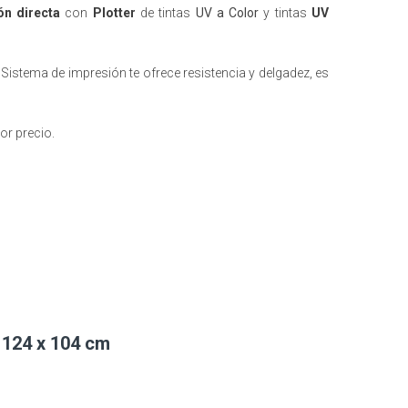
ón directa
con
Plotter
de tintas
UV a Color
y tintas
UV
Sistema de impresión te ofrece resistencia y delgadez, es
or precio.
V 124 x 104 cm