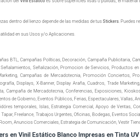
icación del
Vinil Estatico
es sobre superficies lisas o pulidas, el materi
piezas dentro del lienzo depende de las medidas de tus
Stickers.
Puedes re
tilidad en sus Usos y/o Aplicaciones.
añas BTL, Campañas Políticas, Decoración, Campaña Publicitaria, C
 Señalamientos, Señalización, Promocion de Servicios, Productos en F
ad, Marketing, Campañas de Mercadotecnia, Promoción Conciertos, P
fía, Displays, X-Banner, Display Araña, Cuadros, Trade Marketing, 
ta, Campaña de Mercadotecnia, Conferencias, Exposiciones, Kioskos
ntos de Gobierno, Eventos Públicos, Ferias, Espectaculares, Vallas, 
óres temporales, Islas, Estrategia Comercial, Apoyo de Ventas, Com
 Tapar, Freelance, Trabajos Urgentes, Oficinas, Bodegas, Eventos Socia
oom, Anuncios Comerciales, Estrategia de Comunicación, Vestir Tien
kers en Vinil Estático Blanco Impresas en Tinta U