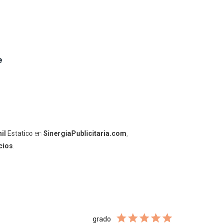
e
nil
Estatico
en
SinergiaPublicitaria.com
,
cios
.
grado