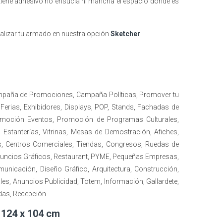
al tiene adhesivo no ensucia ni mancha el espacio donde es
alizar tu armado en nuestra opción
Sketcher
ampaña de Promociones, Campaña Políticas, Promover tu
erias, Exhibidores, Displays, POP, Stands, Fachadas de
romoción Eventos, Promoción de Programas Culturales,
Estanterías, Vitrinas, Mesas de Demostración, Afiches,
, Centros Comerciales, Tiendas, Congresos, Ruedas de
Anuncios Gráficos, Restaurant, PYME, Pequeñas Empresas,
unicación, Diseño Gráfico, Arquitectura, Construcción,
les, Anuncios Publicidad, Totem, Información, Gallardete,
das, Recepción
V 124 x 104 cm