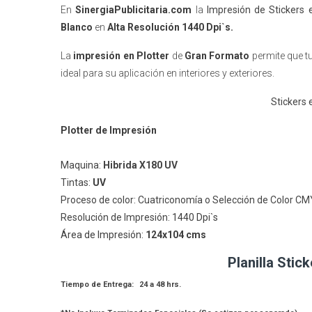
En
SinergiaPublicitaria.com
la
Impresión de Stickers 
Blanco
en
Alta Resolución 1440 Dpi`s.
La
impresión en Plotter
de
Gran Formato
permite que t
ideal para su aplicación en interiores y exteriores.
Stickers 
Plotter de Impresión
Maquina:
Hibrida X180 UV
Tintas:
UV
Proceso de color: Cuatriconomía o Selección de Color C
Resolución de Impresión:
1440 Dpi`s
Área de Impresión:
124
x104 cms
Planilla Stic
Tiempo de Entrega: 24 a 48 hrs.