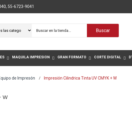
040
,
55-6723-9041
Buscar
ES
MAQUILA IMPRESIÓN
GRAN FORMATO
CORTE DIGITAL
D
Equipo de Impresón
Impresión Cilindrica Tinta UV CMYK + W
+ W