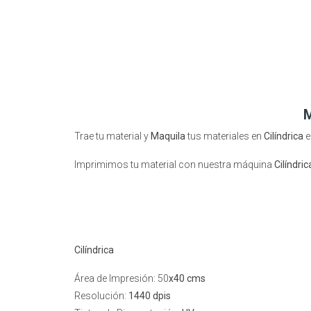
M
Trae tu material y
Maquila
tus materiales en
Cilíndrica
Imprimimos tu material con nuestra máquina
Cilíndri
Cilíndrica
Área de Impresión: 50
x40 cms
Resolución:
1440 dpis