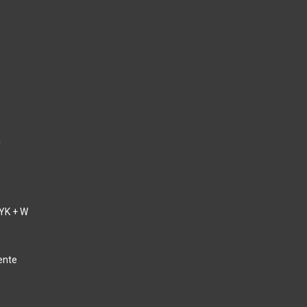
a
YK + W
ente