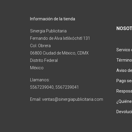
Información de la tienda
NOSO
Sinergia Publicitaria
Fernando de Alva Ixtlilxóchitl 131
Col. Obrera
Servico 
06800 Ciudad de México, CDMX
Término
Distrito Federal
México
Aviso de
Llamanos:
Pago se
5567239040, 5567239041
Resposab
Email: ventas@sinergiapublicitaria.com
¿Quiéne
Devoluc