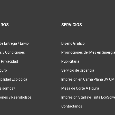
TROS
SERVICIOS
de Entrega / Envío
Diseño Gráfico
s y Condiciones
Promociones del Mes en Sinergi
 Privacidad
Publicitaria
guro
Servicio de Urgencia
ilidad Ecológica
Impresión en Cama Plana UV CM
s somos?
Mesa de Corte A Figura
iones y Reembolsos
Impresión StarFire Tinta EcoSolv
Contáctanos