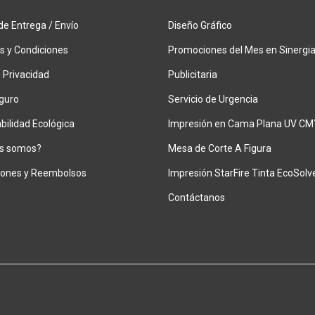
de Entrega / Envío
Diseño Gráfico
s y Condiciones
Promociones del Mes en Sinergi
 Privacidad
Publicitaria
guro
Servicio de Urgencia
ilidad Ecológica
Impresión en Cama Plana UV CM
s somos?
Mesa de Corte A Figura
iones y Reembolsos
Impresión StarFire Tinta EcoSolv
Contáctanos