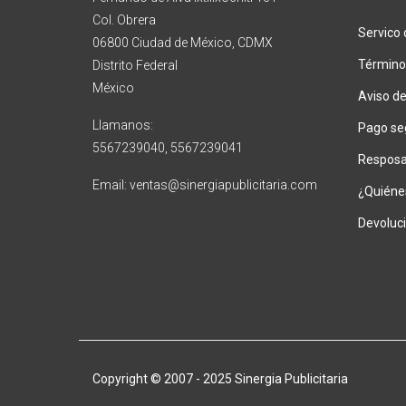
Col. Obrera
Servico 
06800 Ciudad de México, CDMX
Término
Distrito Federal
México
Aviso de
Llamanos:
Pago se
5567239040, 5567239041
Resposab
Email: ventas@sinergiapublicitaria.com
¿Quiéne
Devoluc
Copyright © 2007 - 2025 Sinergia Publicitaria