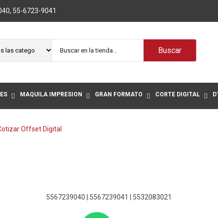
040
,
55-6723-9041
Buscar
ES
MAQUILA IMPRESIÓN
GRAN FORMATO
CORTE DIGITAL
D
otizar Offset Digital
5567239040 | 5567239041 |
5532083021