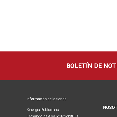
BOLETÍN DE NOT
Información de la tienda
NOSO
Sinergia Publicitaria
Fernando de Alva Ixtlilxóchitl 131