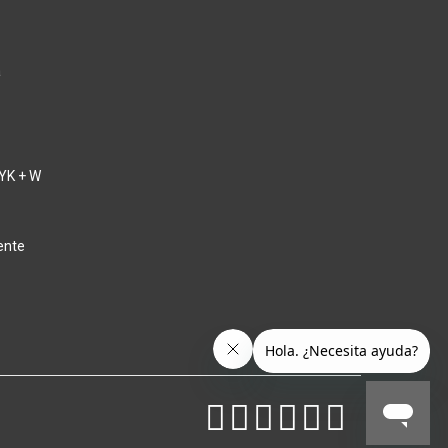
a
YK + W
ente